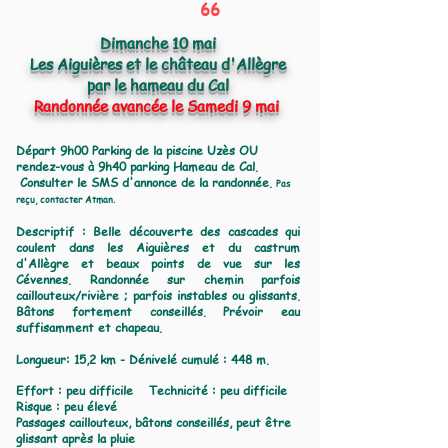
66
Dimanche 10 mai
Les Aiguières et le château d'Allègre
par le hameau du Cal
Randonnée avancée le Samedi 9 mai
Départ 9h00 Parking de la piscine Uzès OU
rendez-vous à 9h40 parking Hameau de Cal.
Consulter le SMS d'annonce de la randonnée.
Pas
reçu, contacter Atman.
​Descriptif : Belle découverte des cascades qui
coulent dans les Aiguières et du castrum
d'Allègre et beaux points de vue sur les
Cévennes. Randonnée sur chemin parfois
caillouteux/rivière ; parfois instables ou glissants.
Bâtons fortement conseillés.
Prévoir eau
suffisamment et chapeau.
Longueur: 15,2 km -
Dénivelé
cumulé :
448 m.
Effort : peu difficile Technicité : peu difficile
Risque : peu élevé
Passages caillouteux, bâtons conseillés, peut être
glissant après la pluie