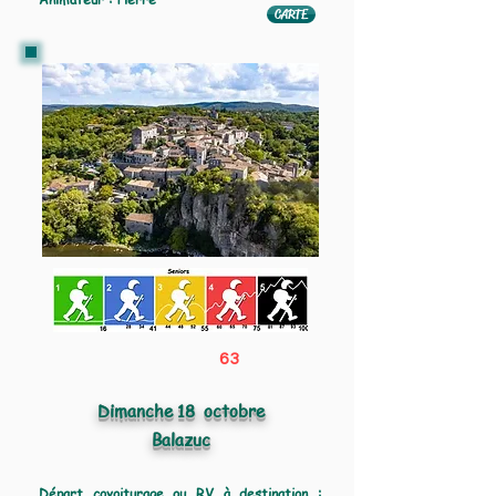
CARTE
63
Dimanche 18 octobre
Balazuc
Départ covoiturage ou RV à destination :