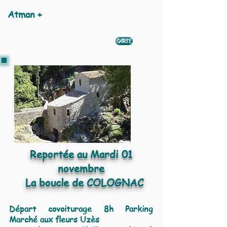
Atman +
CARTE
Reportée au Mardi 01
novembre
La boucle de COLOGNAC
Départ covoiturage 8h Parking
Marché aux fleurs Uzès