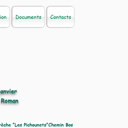
ion
Documents
Contacts
janvier
 Roman
rèche "Les Pichounets"Chemin Bos