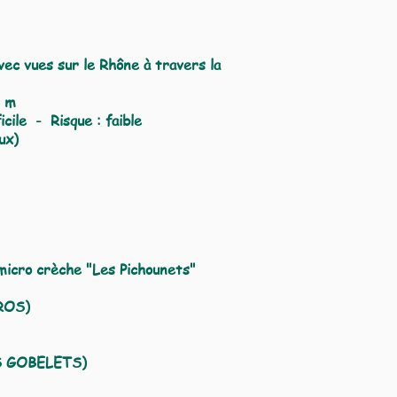
ec vues sur le Rhône à travers la
3 m
icile - Risque : faible
ux)
micro crèche "Les Pichounets"​
UROS)
S GOBELETS)