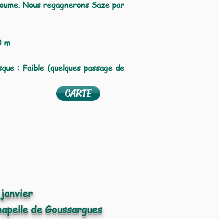
Houme. Nous regagnerons Saze par
0 m
sque : Faible (quelques passage de
CARTE
janvier
Chapelle de Goussargues