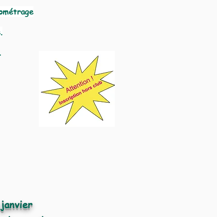
nométrage
.
.
janvier