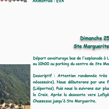
Animatrice : EVA
Dimanche 25
Ste Marguerite
Dé
part covoiturag
e bas de l'esplanade
à 
ou 10h00 au parking du centre de Ste Ma
Descriptif : Attention randonnée très d
nécessaire). Nous débuterons par une f
(Liépertes). Puis nous la suivrons sur pl
la Croix. Après la descente vers Lafigèr
Chassezac jusqu'à Ste Marguerite.