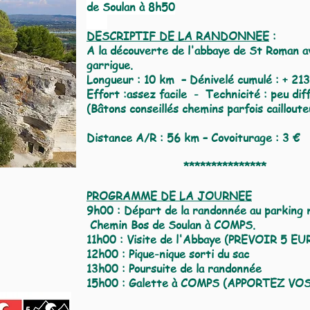
de Soulan à 8h50
DESCRIPTIF DE LA RANDONNEE
:
A la découverte de l'abbaye de St Roman av
garrigue.
Longueur : 10 km – Dénivelé cumulé : + 21
Effort :assez facile - Technicité : peu diff
(Bâtons conseillés chemins parfois cailloute
Distance A/R
: 56
km – Covoiturage : 3 €
***************
PROGRAMME DE LA JOURNEE
9h00 : Départ de la randonnée au parking 
Chemin Bos de Soulan à COMPS.
11h00 : Visite de l'Abbaye (PREVOIR 5 E
12h00 : Pique-nique sorti du sac
13h00 : Poursuite de la randonnée
15h00 : Galette à COMPS (APPORTEZ VO