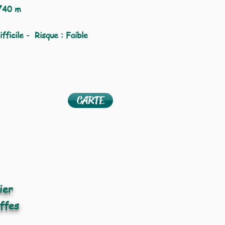
40 m
ifficile - Risque : Faible
CARTE
vier
ffes